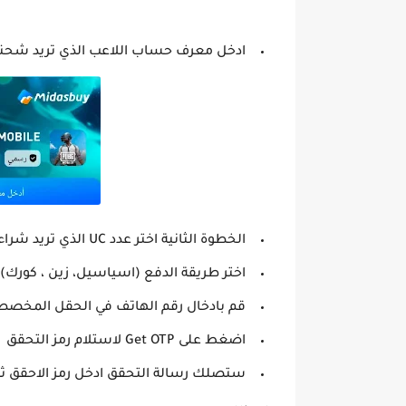
ادخل معرف حساب اللاعب الذي تريد شحنه ف
الخطوة الثانية اختر عدد UC الذي تريد شراءه
اختر طريقة الدفع (اسياسيل، زين ، كورك)
قم بادخال رقم الهاتف في الحقل المخصص
اضغط على Get OTP لاستلام رمز التحقق
ستصلك رسالة التحقق ادخل رمز الاحقق ثم اضغ