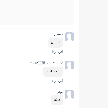
حسين
ماسال
أترك ردا
⊱ ٱحـ͡ـمۘد |🇮🇶💜⤹".
شحن لعبه
أترك ردا
ميثم
ميثم 